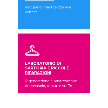
Recupero, manutenzione e
vendita
LABORATORIO DI
SARTORIA E PICCOLE
RIPARAZIONI
Rigenerazione e sanitizzazione
del vestiario, tessuti e stoffe