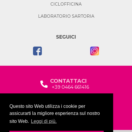
CICLOFFICINA
LABORATORIO SARTORIA
SEGUICI
CONTATTACI
+39 0464 661416
segreteria@garda2015sociale.it
Questo sito Web utilizza i cookie per
Via Baltera, 19
assicurarti la migliore esperienza sul nostro
38066 Riva del Garda (TN)
sito Web.
Leggi di più.