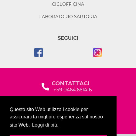
CICLOFFICINA
LABORATORIO SARTORIA
SEGUICI
CONTATTACI
+39 0464 661416
segreteria@garda2015sociale.it
Questo sito Web utilizza i cookie per
Via Baltera, 19
assicurarti la migliore esperienza sul nostro
38066 Riva del Garda (TN)
sito Web.
Leggi di più.