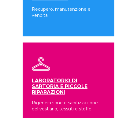
Recupero, manutenzione e
vendita
LABORATORIO DI
SARTORIA E PICCOLE
RIPARAZIONI
Rigenerazione e sanitizzazione
del vestiario, tessuti e stoffe