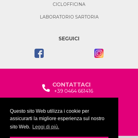
CICLOFFICINA
LABORATORIO SARTORIA
SEGUICI
CONTATTACI
+39 0464 661416
segreteria@garda2015sociale.it
Questo sito Web utilizza i cookie per
Via Baltera, 19
assicurarti la migliore esperienza sul nostro
38066 Riva del Garda (TN)
sito Web.
Leggi di più.