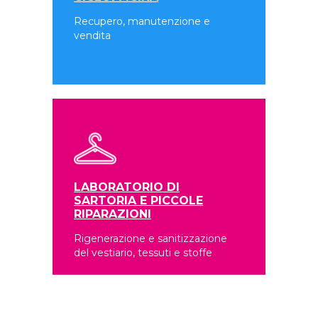
Recupero, manutenzione e
vendita
LABORATORIO DI
SARTORIA E PICCOLE
RIPARAZIONI
Rigenerazione e sanitizzazione
del vestiario, tessuti e stoffe