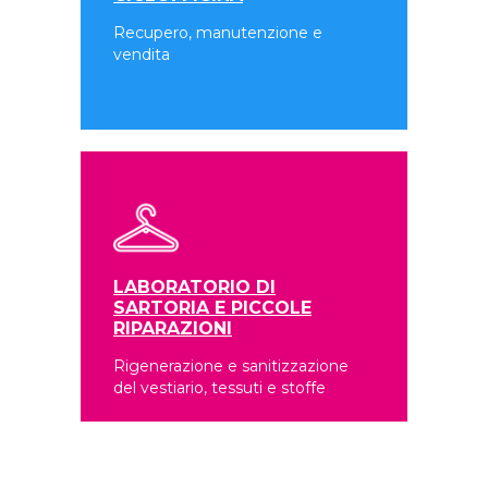
Recupero, manutenzione e
vendita
LABORATORIO DI
SARTORIA E PICCOLE
RIPARAZIONI
Rigenerazione e sanitizzazione
del vestiario, tessuti e stoffe