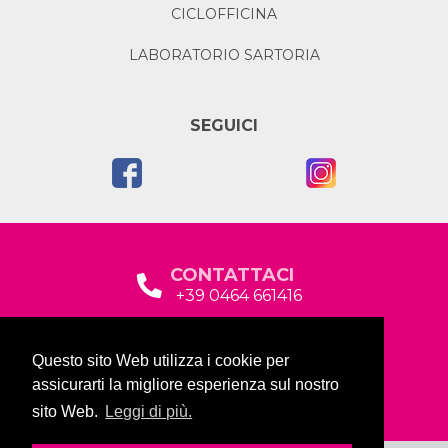
CICLOFFICINA
LABORATORIO SARTORIA
SEGUICI
CONTATTACI
+39 0464 661416
segreteria@garda2015sociale.it
Questo sito Web utilizza i cookie per
Via Baltera, 19
assicurarti la migliore esperienza sul nostro
38066 Riva del Garda (TN)
sito Web.
Leggi di più.