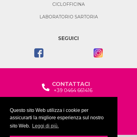
CICLOFFICINA
LABORATORIO SARTORIA
SEGUICI
CONTATTACI
+39 0464 661416
segreteria@garda2015sociale.it
Questo sito Web utilizza i cookie per
Via Baltera, 19
assicurarti la migliore esperienza sul nostro
38066 Riva del Garda (TN)
sito Web.
Leggi di più.