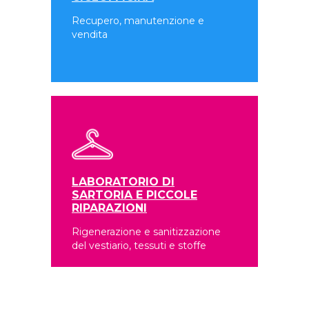
Recupero, manutenzione e
vendita
LABORATORIO DI
SARTORIA E PICCOLE
RIPARAZIONI
Rigenerazione e sanitizzazione
del vestiario, tessuti e stoffe