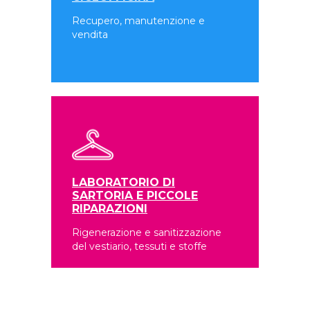
Recupero, manutenzione e
vendita
LABORATORIO DI
SARTORIA E PICCOLE
RIPARAZIONI
Rigenerazione e sanitizzazione
del vestiario, tessuti e stoffe