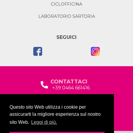
CICLOFFICINA
LABORATORIO SARTORIA
SEGUICI
CONTATTACI
+39 0464 661416
segreteria@garda2015sociale.it
Questo sito Web utilizza i cookie per
Via Baltera, 19
assicurarti la migliore esperienza sul nostro
38066 Riva del Garda (TN)
sito Web.
Leggi di più.