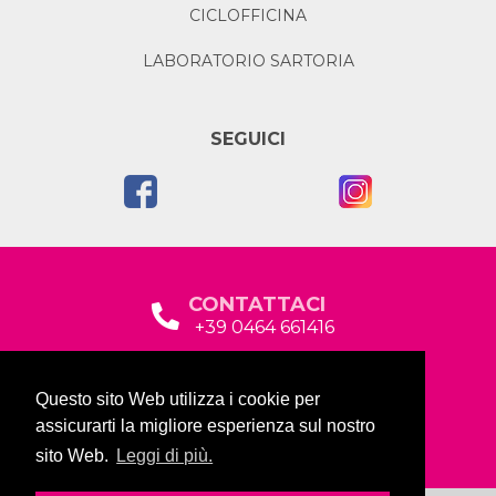
CICLOFFICINA
LABORATORIO SARTORIA
SEGUICI
CONTATTACI
+39 0464 661416
segreteria@garda2015sociale.it
Questo sito Web utilizza i cookie per
Via Baltera, 19
assicurarti la migliore esperienza sul nostro
38066 Riva del Garda (TN)
sito Web.
Leggi di più.