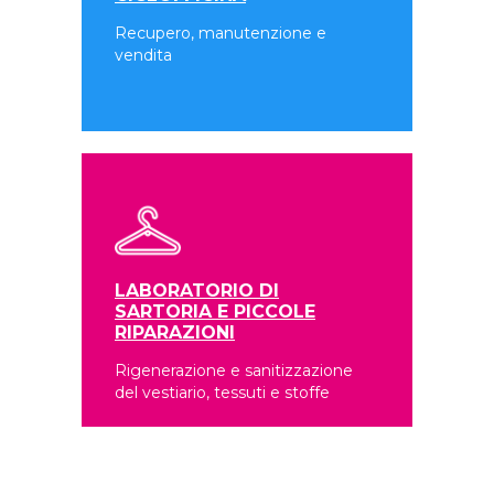
Recupero, manutenzione e
vendita
LABORATORIO DI
SARTORIA E PICCOLE
RIPARAZIONI
Rigenerazione e sanitizzazione
del vestiario, tessuti e stoffe