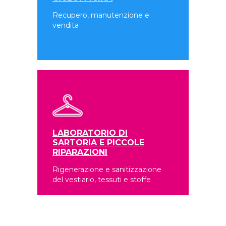
Recupero, manutenzione e
vendita
LABORATORIO DI
SARTORIA E PICCOLE
RIPARAZIONI
Rigenerazione e sanitizzazione
del vestiario, tessuti e stoffe