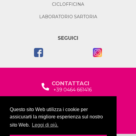
CICLOFFICINA
LABORATORIO SARTORIA
SEGUICI
CONTATTACI
+39 0464 661416
segreteria@garda2015sociale.it
Questo sito Web utilizza i cookie per
Via Baltera, 19
assicurarti la migliore esperienza sul nostro
38066 Riva del Garda (TN)
sito Web.
Leggi di più.