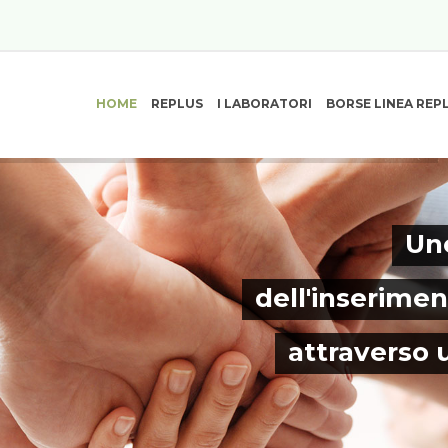
HOME
REPLUS
I LABORATORI
BORSE LINEA REP
Uno
dell'inserimen
attraverso 