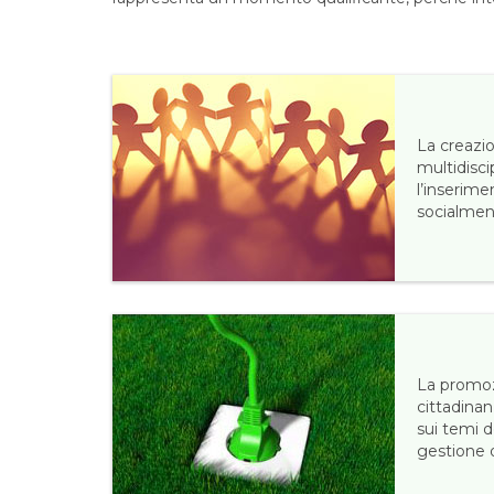
La creazi
multidisci
l’inserime
socialmen
La promoz
cittadinan
sui temi d
gestione d