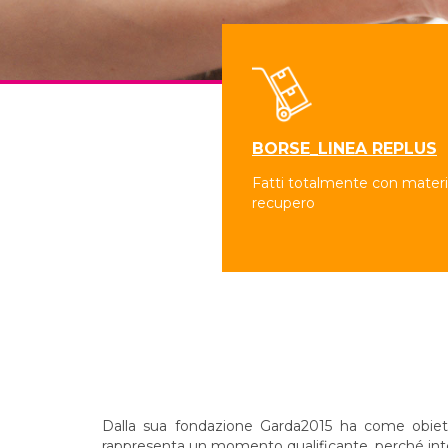
BORSE_LINEA REPLUS
Fatti totalmente con materia
recupero
Dalla sua fondazione Garda2015 ha come obiettivo
rappresenta un momento qualificante, perché integr