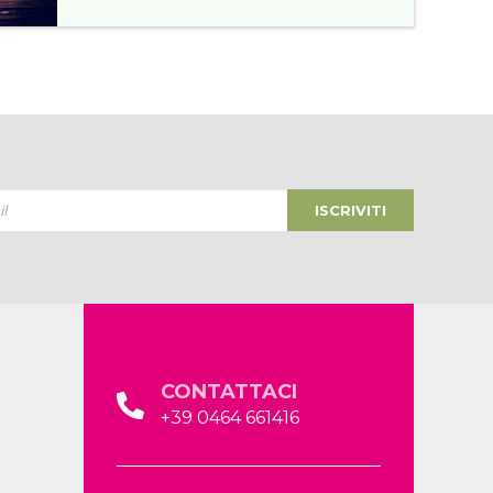
ISCRIVITI
CONTATTACI
+39 0464 661416