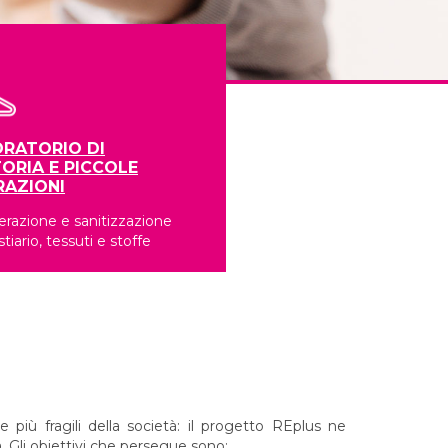
RATORIO DI
ORIA E PICCOLE
RAZIONI
razione e sanitizzazione
stiario, tessuti e stoffe
 più fragili della società: il progetto REplus ne
. Gli obiettivi che persegue sono: