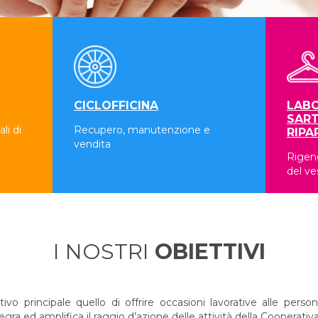
CICLOFFICINA
LABO
SART
li di
Recupero, manutenzione e
RIPA
vendita
Rigene
del ve
I NOSTRI
OBIETTIVI
 principale quello di offrire occasioni lavorative alle persone
a ed amplifica il raggio d’azione delle attività della Cooperativa