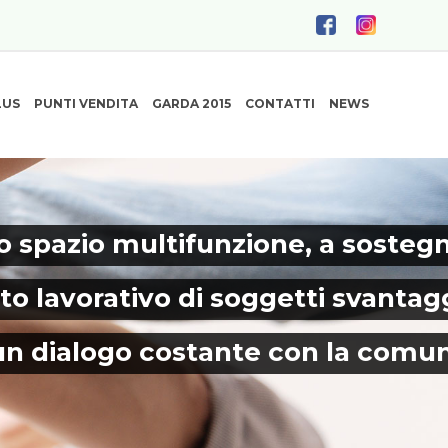
LUS
PUNTI VENDITA
GARDA 2015
CONTATTI
NEWS
 spazio multifunzione, a sosteg
to lavorativo di soggetti svantagg
un dialogo costante con la comun