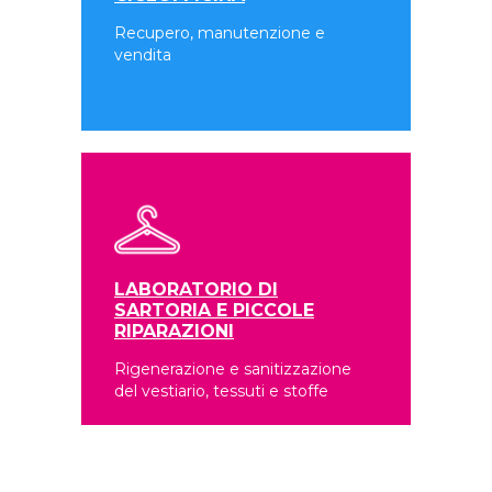
Recupero, manutenzione e
vendita
LABORATORIO DI
SARTORIA E PICCOLE
RIPARAZIONI
Rigenerazione e sanitizzazione
del vestiario, tessuti e stoffe