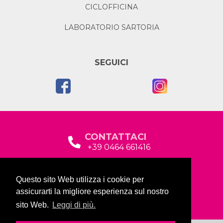
CICLOFFICINA
LABORATORIO SARTORIA
SEGUICI
CONTATTACI
+39 0464 661416
segreteria@garda2015sociale.it
Questo sito Web utilizza i cookie per
Via Baltera, 19
assicurarti la migliore esperienza sul nostro
38066 Riva del Garda (TN)
sito Web.
Leggi di più.