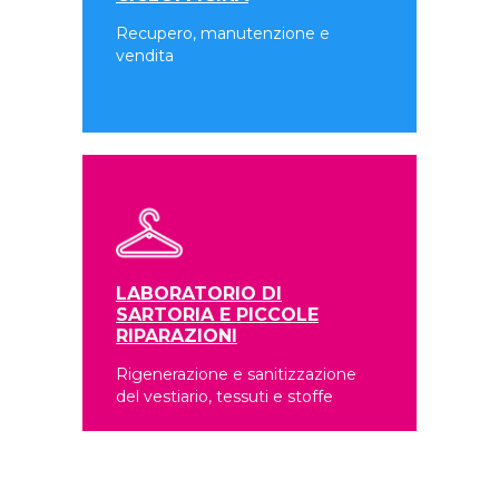
Recupero, manutenzione e
vendita
LABORATORIO DI
SARTORIA E PICCOLE
RIPARAZIONI
Rigenerazione e sanitizzazione
del vestiario, tessuti e stoffe