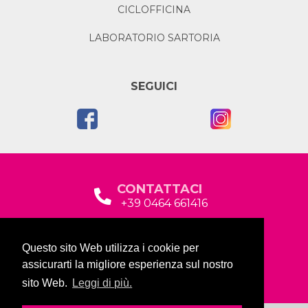
CICLOFFICINA
LABORATORIO SARTORIA
SEGUICI
CONTATTACI
+39 0464 661416
segreteria@garda2015sociale.it
Questo sito Web utilizza i cookie per
Via Baltera, 19
assicurarti la migliore esperienza sul nostro
38066 Riva del Garda (TN)
sito Web.
Leggi di più.