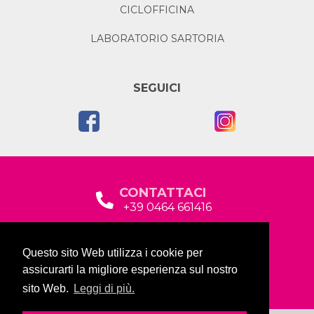
CICLOFFICINA
LABORATORIO SARTORIA
SEGUICI
CONTATTACI
+39 0464 661416
segreteria@garda2015sociale.it
Questo sito Web utilizza i cookie per
Via Baltera, 19
assicurarti la migliore esperienza sul nostro
38066 Riva del Garda (TN)
sito Web.
Leggi di più.