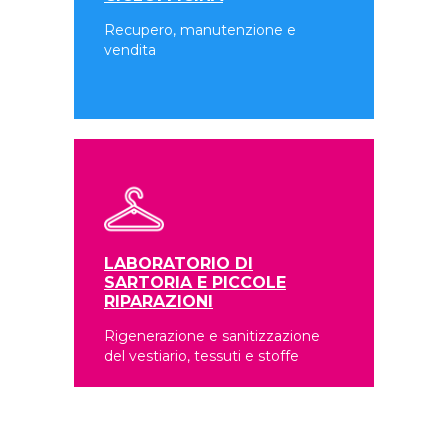
Recupero, manutenzione e
vendita
LABORATORIO DI
SARTORIA E PICCOLE
RIPARAZIONI
Rigenerazione e sanitizzazione
del vestiario, tessuti e stoffe