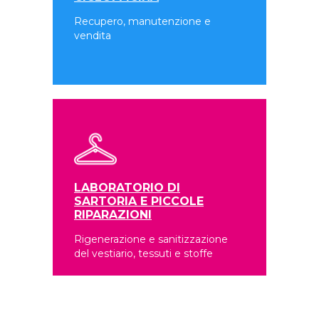
Recupero, manutenzione e
vendita
LABORATORIO DI
SARTORIA E PICCOLE
RIPARAZIONI
Rigenerazione e sanitizzazione
del vestiario, tessuti e stoffe