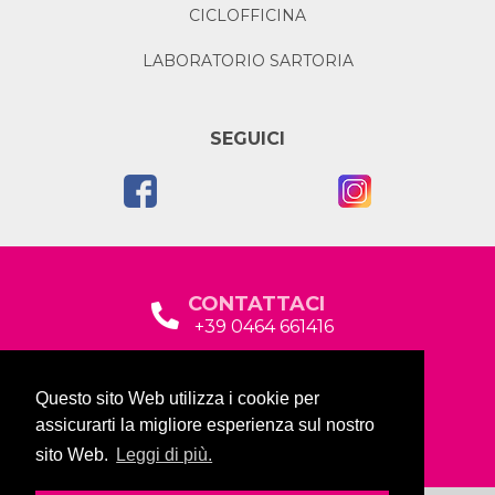
CICLOFFICINA
LABORATORIO SARTORIA
SEGUICI
CONTATTACI
+39 0464 661416
segreteria@garda2015sociale.it
Questo sito Web utilizza i cookie per
Via Baltera, 19
assicurarti la migliore esperienza sul nostro
38066 Riva del Garda (TN)
sito Web.
Leggi di più.