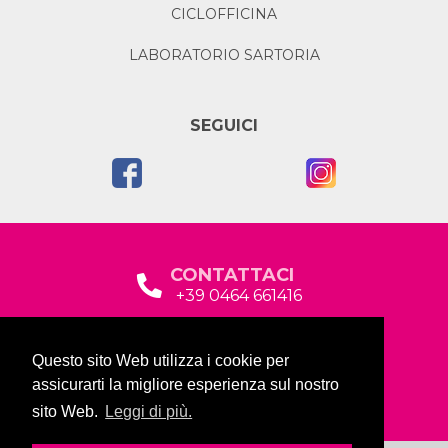
CICLOFFICINA
LABORATORIO SARTORIA
SEGUICI
CONTATTACI
+39 0464 661416
segreteria@garda2015sociale.it
Questo sito Web utilizza i cookie per
Via Baltera, 19
assicurarti la migliore esperienza sul nostro
38066 Riva del Garda (TN)
sito Web.
Leggi di più.