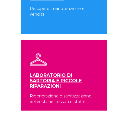
Recupero, manutenzione e
vendita
LABORATORIO DI
SARTORIA E PICCOLE
RIPARAZIONI
Rigenerazione e sanitizzazione
del vestiario, tessuti e stoffe