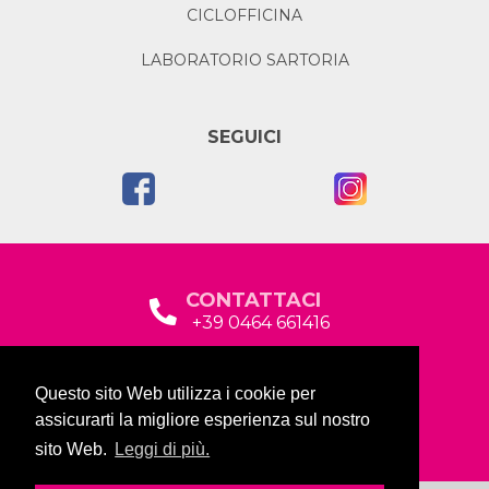
CICLOFFICINA
LABORATORIO SARTORIA
SEGUICI
CONTATTACI
+39 0464 661416
segreteria@garda2015sociale.it
Questo sito Web utilizza i cookie per
Via Baltera, 19
assicurarti la migliore esperienza sul nostro
38066 Riva del Garda (TN)
sito Web.
Leggi di più.