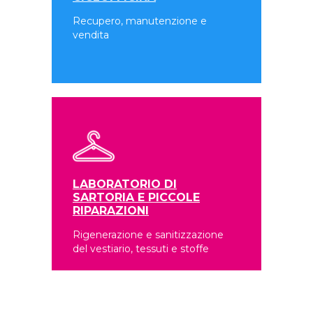
Recupero, manutenzione e
vendita
LABORATORIO DI
SARTORIA E PICCOLE
RIPARAZIONI
Rigenerazione e sanitizzazione
del vestiario, tessuti e stoffe