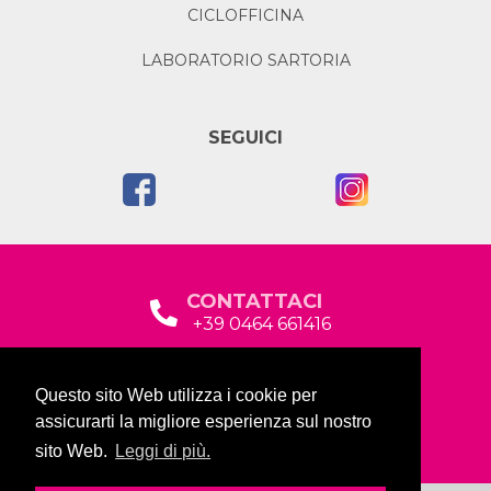
CICLOFFICINA
LABORATORIO SARTORIA
SEGUICI
CONTATTACI
+39 0464 661416
segreteria@garda2015sociale.it
Questo sito Web utilizza i cookie per
Via Baltera, 19
assicurarti la migliore esperienza sul nostro
38066 Riva del Garda (TN)
sito Web.
Leggi di più.