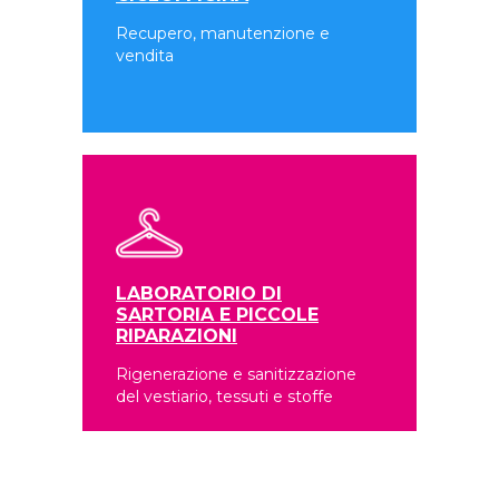
Recupero, manutenzione e
vendita
LABORATORIO DI
SARTORIA E PICCOLE
RIPARAZIONI
Rigenerazione e sanitizzazione
del vestiario, tessuti e stoffe