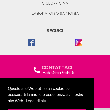
CICLOFFICINA
LABORATORIO SARTORIA
SEGUICI
CONTATTACI
+39 0464 661416
segreteria@garda2015sociale.it
Questo sito Web utilizza i cookie per
Via Baltera, 19
assicurarti la migliore esperienza sul nostro
38066 Riva del Garda (TN)
sito Web.
Leggi di più.