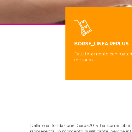
BORSE_LINEA REPLUS
Fatti totalmente con materia
recupero
Dalla sua fondazione Garda2015 ha come obiettivo
rappresenta un momento qualificante, perché integr