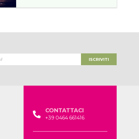
ISCRIVITI
CONTATTACI
+39 0464 661416