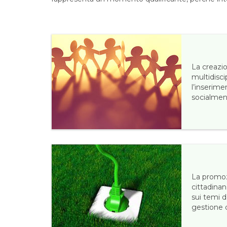
La creazi
multidisci
l’inserime
socialmen
La promoz
cittadinan
sui temi d
gestione d