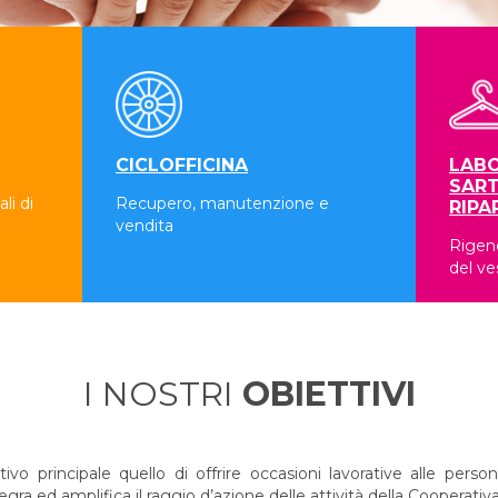
CICLOFFICINA
LABO
SART
li di
Recupero, manutenzione e
RIPA
vendita
Rigene
del ve
I NOSTRI
OBIETTIVI
 principale quello di offrire occasioni lavorative alle persone
a ed amplifica il raggio d’azione delle attività della Cooperativa