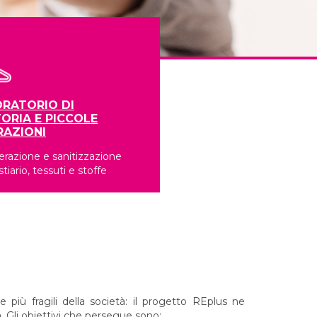
RATORIO DI
ORIA E PICCOLE
RAZIONI
razione e sanitizzazione
stiario, tessuti e stoffe
 più fragili della società: il progetto REplus ne
. Gli obiettivi che persegue sono: