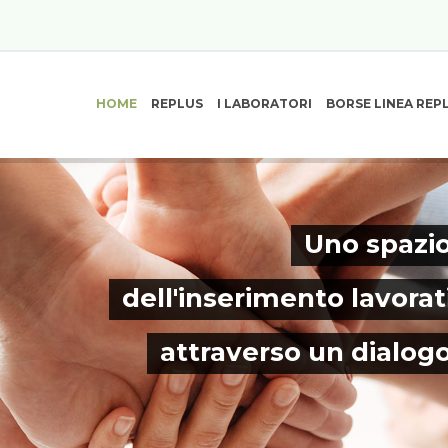
HOME
REPLUS
I LABORATORI
BORSE LINEA REP
Uno spazio
dell'inserimento lavorat
attraverso un dialog