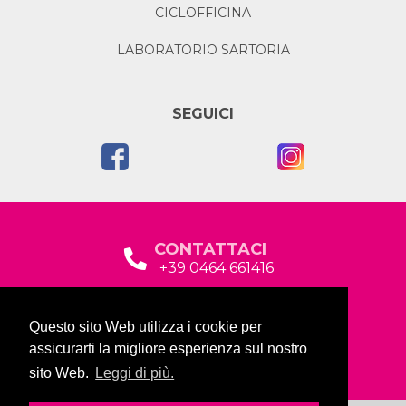
CICLOFFICINA
LABORATORIO SARTORIA
SEGUICI
CONTATTACI
+39 0464 661416
segreteria@garda2015sociale.it
Questo sito Web utilizza i cookie per
Via Baltera, 19
assicurarti la migliore esperienza sul nostro
38066 Riva del Garda (TN)
sito Web.
Leggi di più.