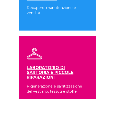
Recupero, manutenzione e
vendita
LABORATORIO DI
SARTORIA E PICCOLE
RIPARAZIONI
Rigenerazione e sanitizzazione
del vestiario, tessuti e stoffe