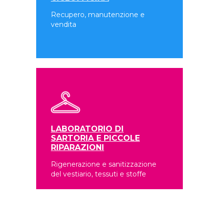
Recupero, manutenzione e
vendita
LABORATORIO DI
SARTORIA E PICCOLE
RIPARAZIONI
Rigenerazione e sanitizzazione
del vestiario, tessuti e stoffe