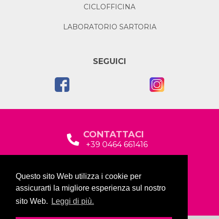
CICLOFFICINA
LABORATORIO SARTORIA
SEGUICI
CONTATTACI
+39 0464 661416
segreteria@garda2015sociale.it
Questo sito Web utilizza i cookie per
Via Baltera, 19
assicurarti la migliore esperienza sul nostro
38066 Riva del Garda (TN)
sito Web.
Leggi di più.