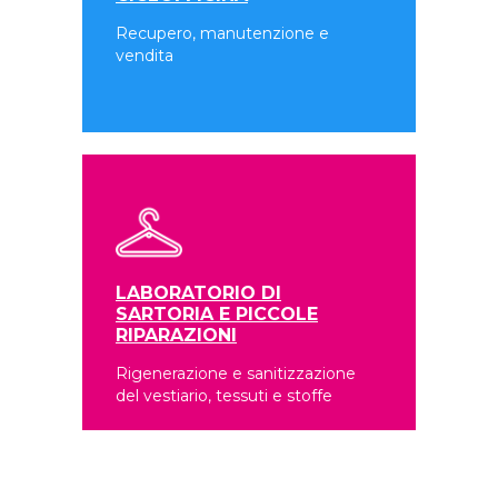
Recupero, manutenzione e
vendita
LABORATORIO DI
SARTORIA E PICCOLE
RIPARAZIONI
Rigenerazione e sanitizzazione
del vestiario, tessuti e stoffe