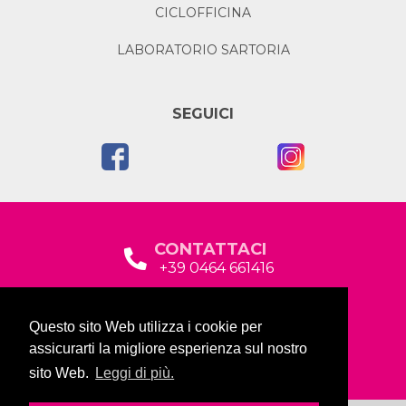
CICLOFFICINA
LABORATORIO SARTORIA
SEGUICI
CONTATTACI
+39 0464 661416
segreteria@garda2015sociale.it
Questo sito Web utilizza i cookie per
Via Baltera, 19
assicurarti la migliore esperienza sul nostro
38066 Riva del Garda (TN)
sito Web.
Leggi di più.