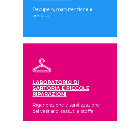
Recupero, manutenzione e
vendita
LABORATORIO DI
SARTORIA E PICCOLE
RIPARAZIONI
Rigenerazione e sanitizzazione
del vestiario, tessuti e stoffe