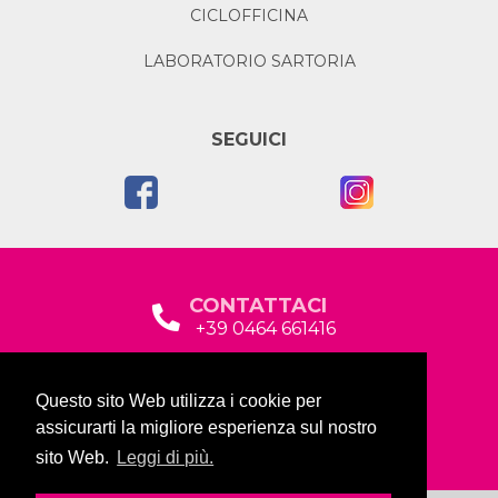
CICLOFFICINA
LABORATORIO SARTORIA
SEGUICI
CONTATTACI
+39 0464 661416
segreteria@garda2015sociale.it
Questo sito Web utilizza i cookie per
Via Baltera, 19
assicurarti la migliore esperienza sul nostro
38066 Riva del Garda (TN)
sito Web.
Leggi di più.