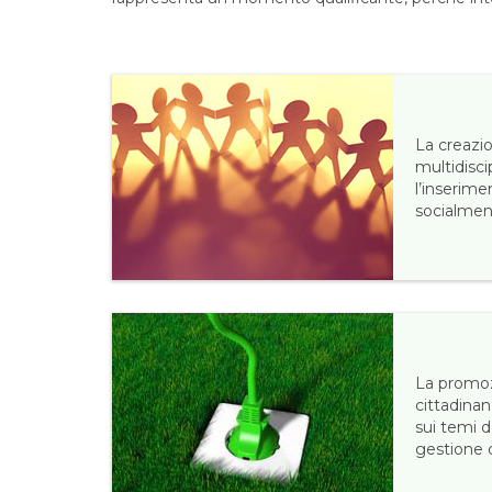
La creazi
multidisci
l’inserime
socialmen
La promoz
cittadinan
sui temi d
gestione d