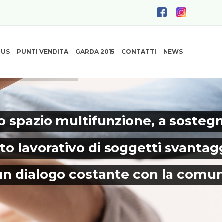
LUS
PUNTI VENDITA
GARDA 2015
CONTATTI
NEWS
 spazio multifunzione, a sosteg
to lavorativo di soggetti svantagg
un dialogo costante con la comun