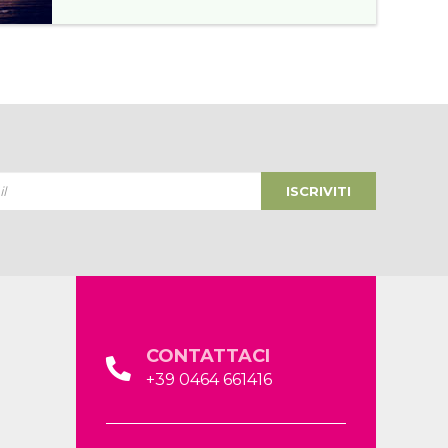
ISCRIVITI
CONTATTACI
+39 0464 661416