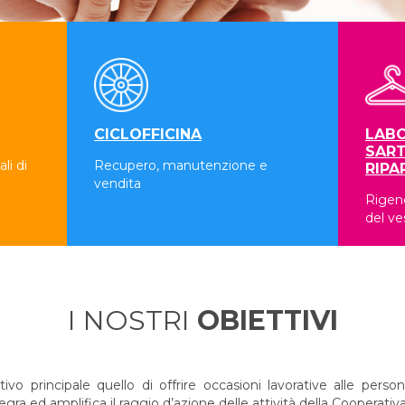
CICLOFFICINA
LABO
SART
li di
Recupero, manutenzione e
RIPA
vendita
Rigene
del ve
I NOSTRI
OBIETTIVI
 principale quello di offrire occasioni lavorative alle persone
a ed amplifica il raggio d’azione delle attività della Cooperativa