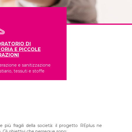
RATORIO DI
ORIA E PICCOLE
RAZIONI
razione e sanitizzazione
stiario, tessuti e stoffe
 più fragili della società: il progetto REplus ne
. Gli obiettivi che persegue sono: