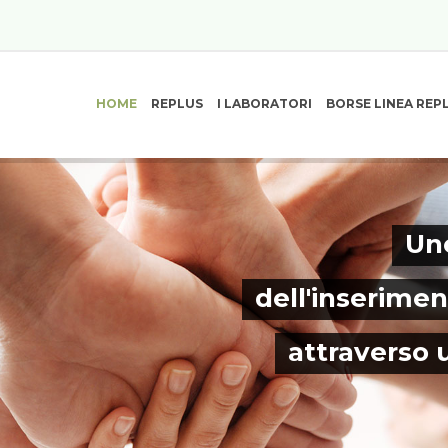
HOME
REPLUS
I LABORATORI
BORSE LINEA REP
Uno
dell'inserimen
attraverso 