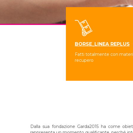
BORSE_LINEA REPLUS
Fatti totalmente con materia
recupero
Dalla sua fondazione Garda2015 ha come obiettivo
rappresenta un momento qualificante, perché integr