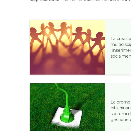
La creazi
multidisci
l’inserime
socialmen
La promoz
cittadinan
sui temi d
gestione d