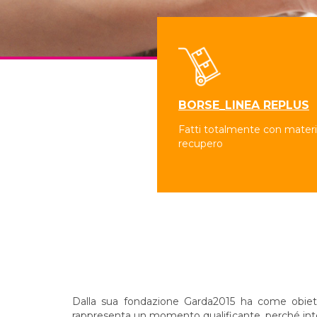
BORSE_LINEA REPLUS
Fatti totalmente con materia
recupero
Dalla sua fondazione Garda2015 ha come obiettivo
rappresenta un momento qualificante, perché integr