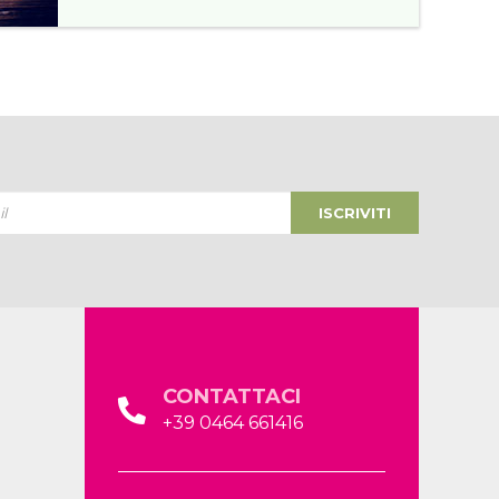
ISCRIVITI
CONTATTACI
+39 0464 661416