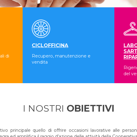
CICLOFFICINA
LABO
SART
li di
Recupero, manutenzione e
RIPA
vendita
Rigene
del ve
I NOSTRI
OBIETTIVI
 principale quello di offrire occasioni lavorative alle persone
a ed amplifica il raggio d’azione delle attività della Cooperativa