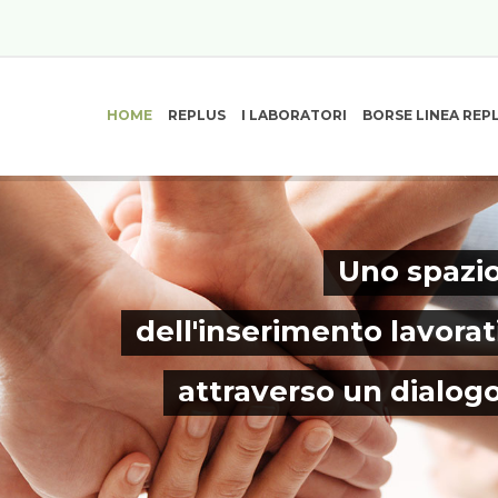
HOME
REPLUS
I LABORATORI
BORSE LINEA REP
Uno spazio
dell'inserimento lavorat
attraverso un dialog