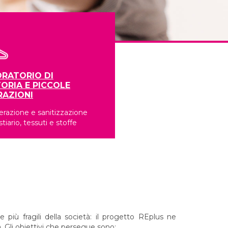
RATORIO DI
ORIA E PICCOLE
RAZIONI
razione e sanitizzazione
stiario, tessuti e stoffe
 più fragili della società: il progetto REplus ne
. Gli obiettivi che persegue sono: