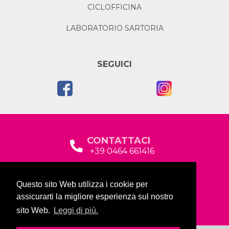
CICLOFFICINA
LABORATORIO SARTORIA
SEGUICI
CONTATTACI
+39 0464 661416
segreteria@garda2015sociale.it
Questo sito Web utilizza i cookie per
Via Baltera, 19
assicurarti la migliore esperienza sul nostro
38066 Riva del Garda (TN)
sito Web.
Leggi di più.