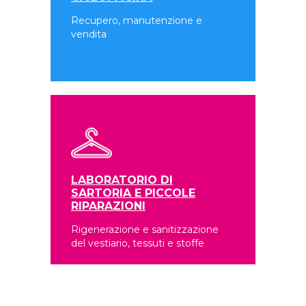
Recupero, manutenzione e
vendita
LABORATORIO DI
SARTORIA E PICCOLE
RIPARAZIONI
Rigenerazione e sanitizzazione
del vestiario, tessuti e stoffe