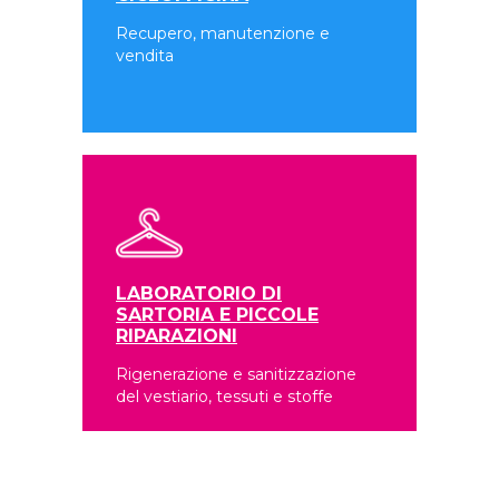
Recupero, manutenzione e
vendita
LABORATORIO DI
SARTORIA E PICCOLE
RIPARAZIONI
Rigenerazione e sanitizzazione
del vestiario, tessuti e stoffe