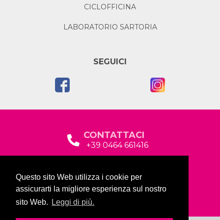
CICLOFFICINA
LABORATORIO SARTORIA
SEGUICI
CONTATTACI
+39 0464 661416
segreteria@garda2015sociale.it
Questo sito Web utilizza i cookie per
Via Baltera, 19
assicurarti la migliore esperienza sul nostro
38066 Riva del Garda (TN)
sito Web.
Leggi di più.